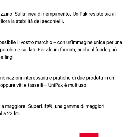
zzino. Sulla linea di riempimento, UniPak resiste sia al
ora la stabilità dei secchielli.
ossibile il vostro marchio – con un’immagine unica per una
perchio e sui lati. Per alcuni formati, anche il fondo può
elling!
inazioni interessanti e pratiche di due prodotti in un
ppure viti e tasselli – UniPak è multiuso.
rella maggiore, SuperLift®, una gamma di maggiori
a 22 litri.