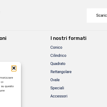
:
Scaric
oni
I nostri formati
Conico
Cilindrico
Quadrato
Rettangolare
memorizzare
Ovale
 ci
i su questo
Speciali
cune
Accessori