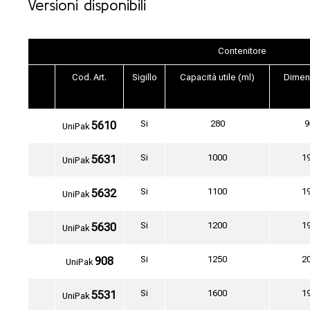
Versioni disponibili
Contenitore
Cod. Art.
Sigillo
Capacità utile (ml)
Dimen
Si
280
9
5610
UniPak
Si
1000
1
5631
UniPak
Si
1100
1
5632
UniPak
Si
1200
1
5630
UniPak
Si
1250
2
908
UniPak
Si
1600
1
5531
UniPak