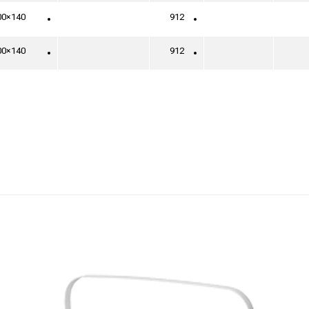
00×140
912
00×140
912