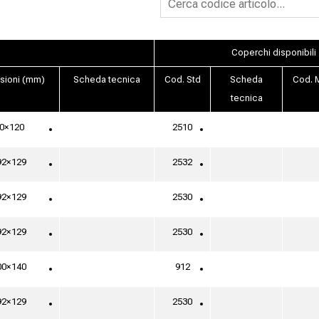
Coperchi disponibili
sioni (mm)
Scheda tecnica
Cod. Std
Scheda
Cod. M
tecnica
0×120
2510
92×129
2532
92×129
2530
92×129
2530
00×140
912
92×129
2530