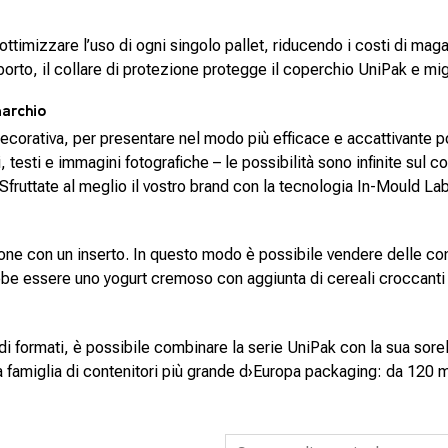
ttimizzare l’uso di ogni singolo pallet, riducendo i costi di maga
orto, il collare di protezione protegge il coperchio UniPak e migli
archio
decorativa, per presentare nel modo più efficace e accattivante p
 testi e immagini fotografiche – le possibilità sono infinite sul co
fruttate al meglio il vostro brand con la tecnologia In-Mould Lab
one con un inserto. In questo modo è possibile vendere delle comb
bbe essere uno yogurt cremoso con aggiunta di cereali croccanti o
 di formati, è possibile combinare la serie UniPak con la sua so
 famiglia di contenitori più grande d›Europa packaging: da 120 ml 