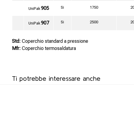
Si
1750
2
905
UniPak
Si
2500
2
907
UniPak
Std:
Coperchio standard a pressione
Mfr:
Coperchio termosaldatura
Ti potrebbe interessare anche