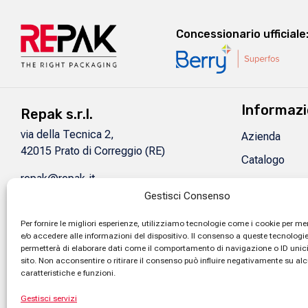
Concessionario ufficiale
Informazi
Repak s.r.l.
via della Tecnica 2,
Azienda
42015 Prato di Correggio (RE)
Catalogo
repak@repak.it
Certificazioni
Tel:
(+39) 0522 695544
Gestisci Consenso
Contatti
P.IVA: 02431960356
Per fornire le migliori esperienze, utilizziamo tecnologie come i cookie per 
Privacy Policy
e/o accedere alle informazioni del dispositivo. Il consenso a queste tecnologie
SDI: J6URRTW
permetterà di elaborare dati come il comportamento di navigazione o ID unic
sito. Non acconsentire o ritirare il consenso può influire negativamente su al
caratteristiche e funzioni.
Gestisci servizi