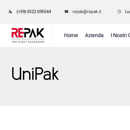
(+39) 0522 695544
repak@repak.it
Lu
Home
Azienda
I Nostri 
UniPak