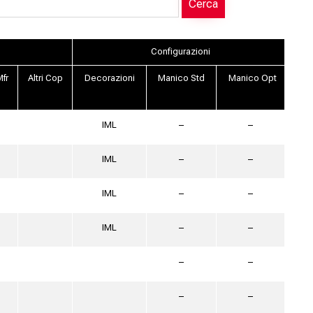
Cerca
Configurazioni
fr
Altri Cop
Decorazioni
Manico Std
Manico Opt
IML
–
–
IML
–
–
IML
–
–
IML
–
–
–
–
–
–