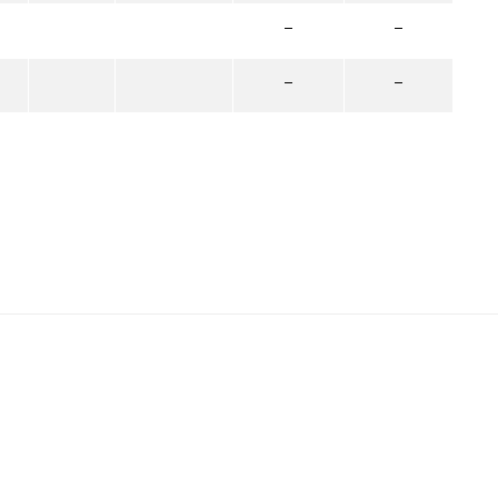
–
–
–
–