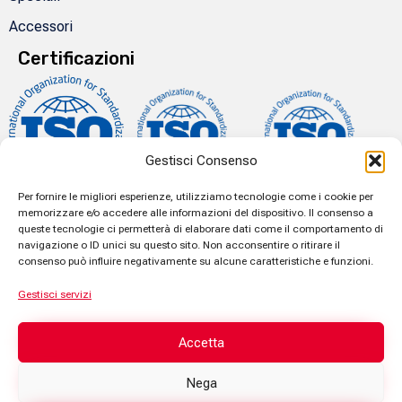
Accessori
Certificazioni
Gestisci Consenso
Per fornire le migliori esperienze, utilizziamo tecnologie come i cookie per
memorizzare e/o accedere alle informazioni del dispositivo. Il consenso a
queste tecnologie ci permetterà di elaborare dati come il comportamento di
navigazione o ID unici su questo sito. Non acconsentire o ritirare il
consenso può influire negativamente su alcune caratteristiche e funzioni.
Gestisci servizi
Accetta
© 2024 Repak S.r.l. - Capitale sociale € 150.000 i.v. - P.IVA 02431960356 -
Nega
Registro Imprese C.C.I.A.A. 02431960356 RE – REA 280729 ∙ Made by
🚀